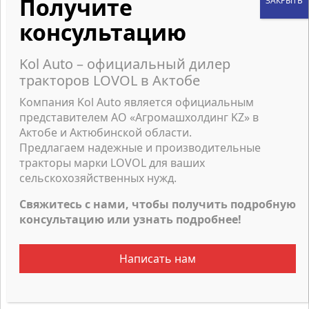
В базовую комплектацию всех тракторов входит
трехточечное навесное устройство категории IV N
по ISO с системой быстрой сцепки, прицепная
Kol Auto – официальный дилер
скоба и гидрофицированый крюк. По заказу
тракторов LOVOL в Актобе
потребителя трактор может быть дооснащен
опциональным оборудованием, расширяющим его
Компания Kol Auto является официальным
производственные возможности.
представителем АО «Агромашхолдинг KZ» в
Актобе и Актюбинской области.
ВОЗМОЖНОСТИ ТРАКТОРА
Предлагаем надежные и производительные
тракторы марки LOVOL для ваших
Высокая функциональность, производительность,
сельскохозяйственных нужд.
экономичность и надежность тракторов КИРОВЕЦ
серии К-7 характеризуется высокими
Свяжитесь с нами, чтобы получить подробную
среднегодовыми наработками – 1500-3000
консультацию или узнать подробнее!
моточасов.
Написать нам
— Гарантия 2 года или 3000 мч.
Двигатель