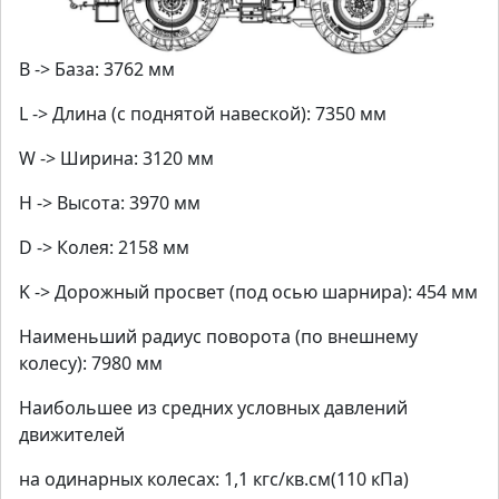
B -> База: 3762 мм
L -> Длина (с поднятой навеской): 7350 мм
W -> Ширина: 3120 мм
H -> Высота: 3970 мм
D -> Колея: 2158 мм
K -> Дорожный просвет (под осью шарнира): 454 мм
Наименьший радиус поворота (по внешнему
колесу): 7980 мм
Наибольшее из средних условных давлений
движителей
на одинарных колесах: 1,1 кгс/кв.см(110 кПа)